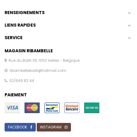
RENSEIGNEMENTS

LIENS RAPIDES

SERVICE

MAGASIN RIBAMBELLE
Rue du Bailli 39, 1050 Ixelles - Belgique
ribambellebailli@hotmail.com
02/649 82 44
PAIEMENT
FACEBOOK
INSTAGRAM