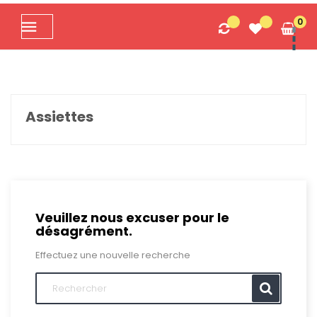
Basculer
0
☰
la
navigation
Assiettes
Veuillez nous excuser pour le
désagrément.
Effectuez une nouvelle recherche